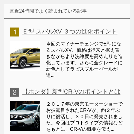
直近24時間でよく読まれている記事
Ｅ型 スバルXV ３つの進化ポイント
今回のマイナーチェンジでE型にな
るスバルXV。価格は従来と据え置
きながらより洗練度を高め走りも進
化しています。さらに全グレードに
新色としてラピスブルーパールが
追...
【ホンダ】新型CR-Vのポイントとは
２０１７年の東京モーターショーで
お披露目されたCR-Vが、約２年ぶ
りに復活し、３０日に発売されまし
た。今回はプロトタイプの情報など
をもとに、CR-Vの概要を伝え...