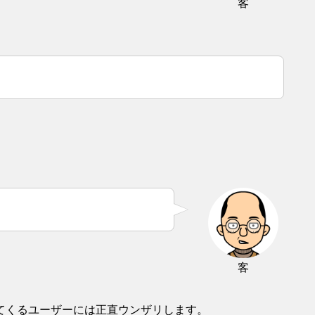
客
客
てくるユーザーには正直ウンザリします。