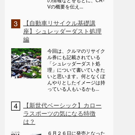
の情報などをもとに、CR-
Vの概要を伝え...
【自動車リサイクル基礎講
座】シュレッダーダスト処理
編
今回は、クルマのリサイク
ル券にも記載されている
「シュレッダーダスト処
理」について書いていきた
いと思います。何となくぼ
んやりとしたイメージは持
っている人もいるかも...
【新世代ベーシック】カロー
ラスポーツの気になる特徴
は？
６月２６日に発売となった