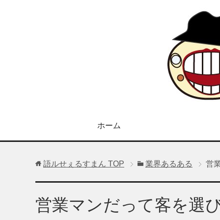
ホーム
語ルせぇるすまん
TOP
業界あるある
営
営業マンだって客を選