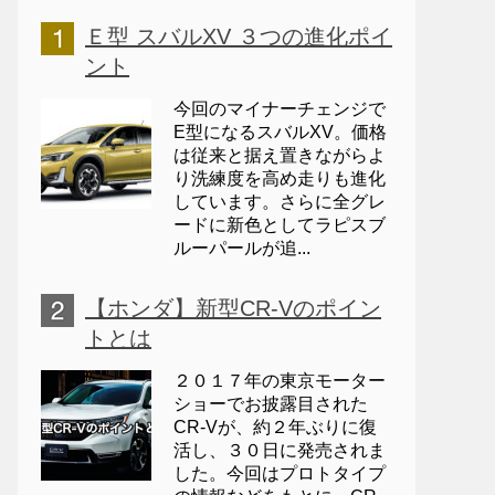
Ｅ型 スバルXV ３つの進化ポイ
ント
今回のマイナーチェンジで
E型になるスバルXV。価格
は従来と据え置きながらよ
り洗練度を高め走りも進化
しています。さらに全グレ
ードに新色としてラピスブ
ルーパールが追...
【ホンダ】新型CR-Vのポイン
トとは
２０１７年の東京モーター
ショーでお披露目された
CR-Vが、約２年ぶりに復
活し、３０日に発売されま
した。今回はプロトタイプ