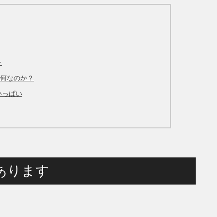
た
は何なのか？
いっぱい
あります