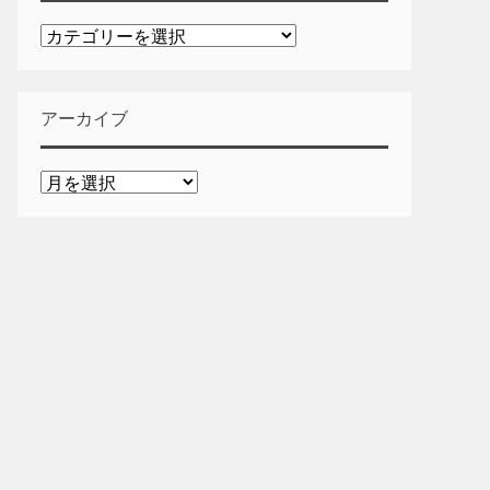
カ
テ
ゴ
リ
アーカイブ
ー
ア
ー
カ
イ
ブ