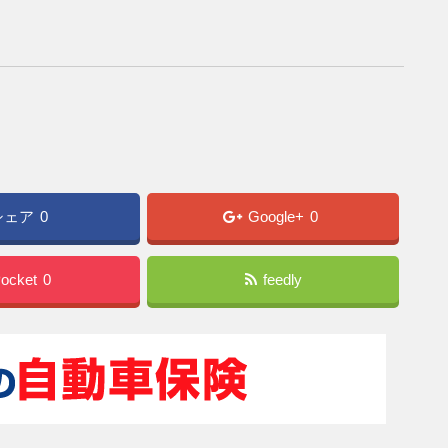
シェア
0
Google+
0
ocket
0
feedly