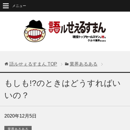
メニュー
語ルせぇるすまん
TOP
業界あるある
もしも!?のときはどうすればい
いの？
2020年12月5日
業界あるある