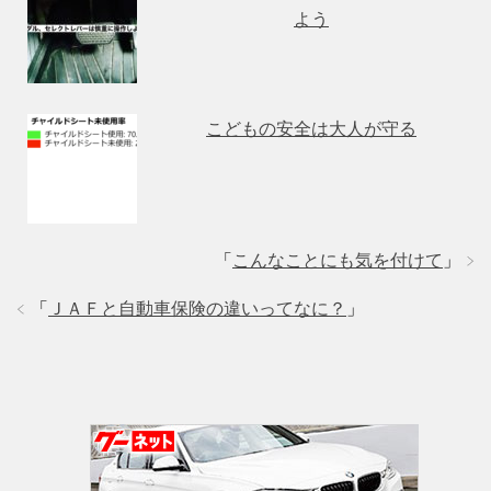
よう
こどもの安全は大人が守る
「
こんなことにも気を付けて
」
「
ＪＡＦと自動車保険の違いってなに？
」