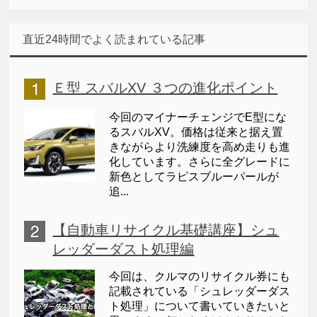
直近24時間でよく読まれている記事
Ｅ型 スバルXV ３つの進化ポイント
今回のマイナーチェンジでE型にな
るスバルXV。価格は従来と据え置
きながらより洗練度を高め走りも進
化しています。さらに全グレードに
新色としてラピスブルーパールが
追...
【自動車リサイクル基礎講座】シュ
レッダーダスト処理編
今回は、クルマのリサイクル券にも
記載されている「シュレッダーダス
ト処理」について書いていきたいと