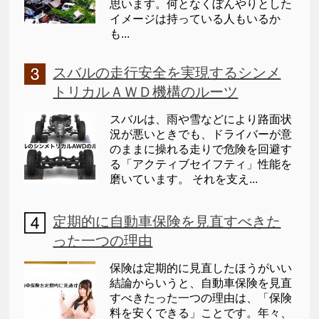
思います。何となくぼんやりとした
イメージは持っている人もいるか
も...
スバルの走行安全を実現するシンメ
トリカルＡＷＤ機構のルーツ
スバルは、雨や雪などにより路面状
況が悪いときでも、ドライバーが意
のままに操れる走りで危険を回避す
る「アクティブセイフティ」性能を
磨いています。 それを支え...
定期的に自動車保険を見直すべきた
った一つの理由
保険は定期的に見直したほうがいい
結論からいうと、自動車保険を見直
すべきたった一つの理由は、「保険
料を安くできる」ことです。年々、