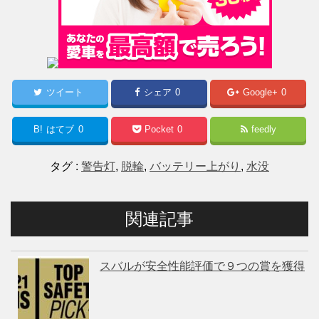
ツイート
シェア
0
Google+
0
B!
はてブ
0
Pocket
0
feedly
タグ :
警告灯
,
脱輪
,
バッテリー上がり
,
水没
関連記事
スバルが安全性能評価で９つの賞を獲得