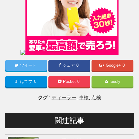
ツイート
シェア
0
Google+
0
B!
はてブ
0
Pocket
0
feedly
タグ :
ディーラー
,
車検
,
点検
関連記事