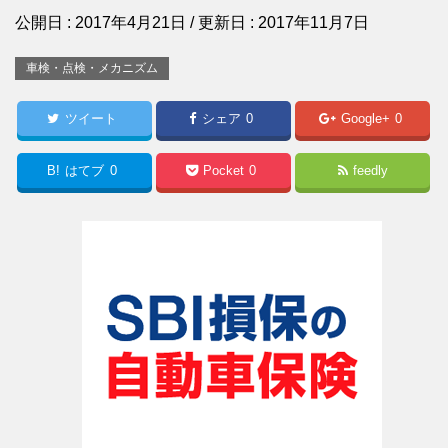
公開日 :
2017年4月21日
/ 更新日 :
2017年11月7日
車検・点検・メカニズム
ツイート
シェア
0
Google+
0
B!
はてブ
0
Pocket
0
feedly