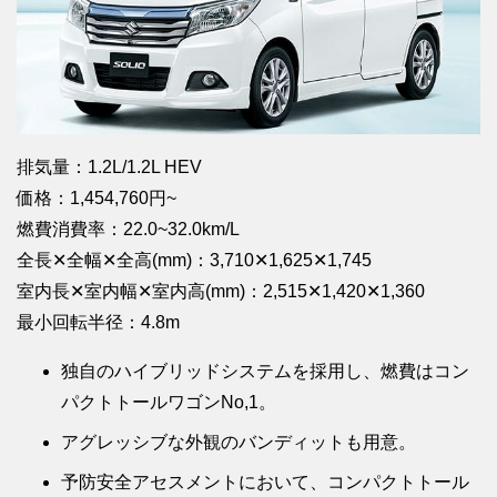
排気量：1.2L/1.2L HEV
価格：1,454,760円~
燃費消費率：22.0~32.0km/L
全長✕全幅✕全高(mm)：3,710✕1,625✕1,745
室内長✕室内幅✕室内高(mm)：2,515✕1,420✕1,360
最小回転半径：4.8m
独自のハイブリッドシステムを採用し、燃費はコン
パクトトールワゴンNo,1。
アグレッシブな外観のバンディットも用意。
予防安全アセスメントにおいて、コンパクトトール