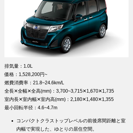
排気量：1.0L
価格：1,528,200円~
燃費消費率：21.8~24.6km/L
全長✕全幅✕全高(mm)：3,700~3,715✕1,670✕1,735
室内長✕室内幅✕室内高(mm)：2,180✕1,480✕1,355
最小回転半径：4.6~4.7m
コンパクトクラストップレベルの前後席間距離と室
内幅で実現した、ゆとりの居住空間。