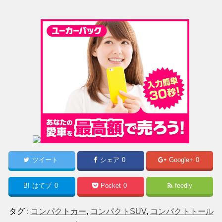
ツイート
シェア
0
Google+
0
B!
はてブ
0
Pocket
0
feedly
タグ :
コンパクトカー
,
コンパクトSUV
,
コンパクトトール