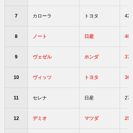
7
カローラ
トヨタ
42,
8
ノート
日産
40,
9
ヴェゼル
ホンダ
37,
10
ヴィッツ
トヨタ
36,
11
セレナ
日産
27,
12
デミオ
マツダ
25,