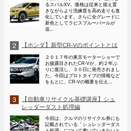
るスバルXV。価格は従来と据え置
きながらより洗練度を高め走りも進
化しています。さらに全グレードに
新色としてラピスブルーパールが
追...
【ホンダ】新型CR-Vのポイントとは
２０１７年の東京モーターショーで
お披露目されたCR-Vが、約２年ぶ
りに復活し、３０日に発売されまし
た。今回はプロトタイプの情報など
をもとに、CR-Vの概要を伝え...
【自動車リサイクル基礎講座】シュ
レッダーダスト処理編
今回は、クルマのリサイクル券にも
記載されている「シュレッダーダス
ト処理」について書いていきたいと