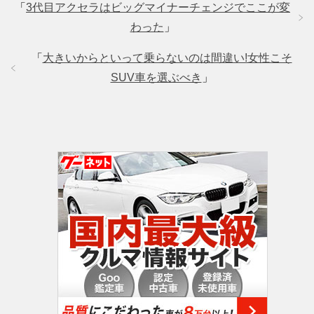
「
3代目アクセラはビッグマイナーチェンジでここが変
わった
」
「
大きいからといって乗らないのは間違い!女性こそ
SUV車を選ぶべき
」