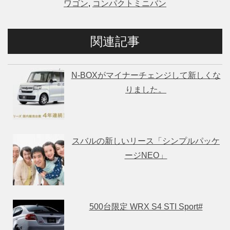
ワゴン
,
コンパクトミニバン
関連記事
N-BOXがマイナーチェンジして新しくな
りました。
スバルの新しいリース「シンプルパッケ
ージNEO」
500台限定 WRX S4 STI Sport#