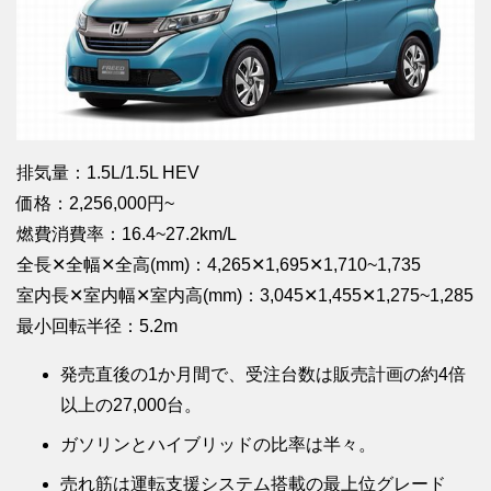
排気量：1.5L/1.5L HEV
価格：2,256,000円~
燃費消費率：16.4~27.2km/L
全長✕全幅✕全高(mm)：4,265✕1,695✕1,710~1,735
室内長✕室内幅✕室内高(mm)：3,045✕1,455✕1,275~1,285
最小回転半径：5.2m
発売直後の1か月間で、受注台数は販売計画の約4倍
以上の27,000台。
ガソリンとハイブリッドの比率は半々。
売れ筋は運転支援システム搭載の最上位グレード