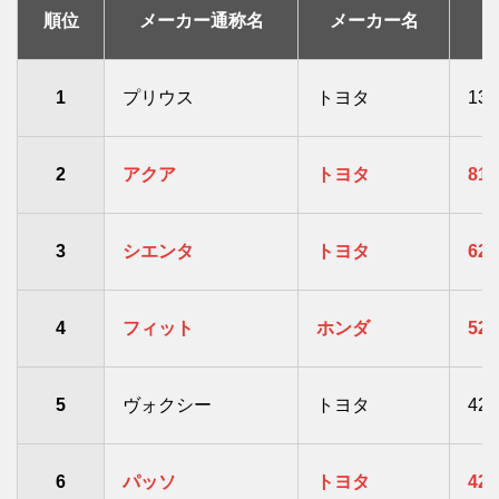
順位
メーカー通称名
メーカー名
1
プリウス
トヨタ
136
2
アクア
トヨタ
81,
3
シエンタ
トヨタ
62,
4
フィット
ホンダ
52,
5
ヴォクシー
トヨタ
42,
6
パッソ
トヨタ
42,