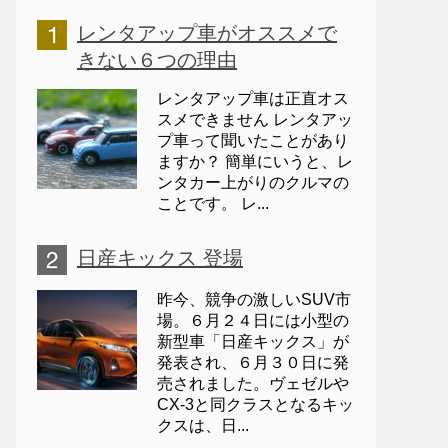
レンタアップ車がオススメで
きない６つの理由
レンタアップ車は正直オス
スメできません レンタアッ
プ車って聞いたことがあり
ますか？ 簡単にいうと、レ
ンタカー上がりのクルマの
ことです。 レ...
日産キックス 登場
昨今、競争の激しいSUV市
場。６月２４日には小型の
新型車「日産キックス」が
発表され、６月３０日に発
売されました。ヴェゼルや
CX-3と同クラスとなるキッ
クスは、日...