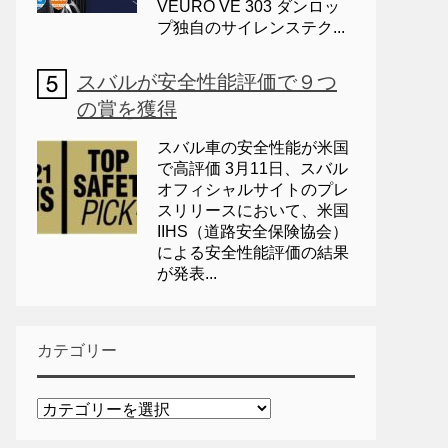
VEURO VE 303 ダンロッ
プ独自のサイレンステク...
スバルが安全性能評価で９つ
の賞を獲得
スバル車の安全性能が米国
で高評価 3月11日、スバル
オフィシャルサイトのプレ
スリリースにおいて、米国
IIHS（道路安全保険協会）
による安全性能評価の結果
が発表...
カテゴリー
カ
テ