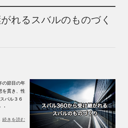
継がれるスバルのものづく
年の節目の年
想を貫き、性
 スバル３６
・・
続きを読む