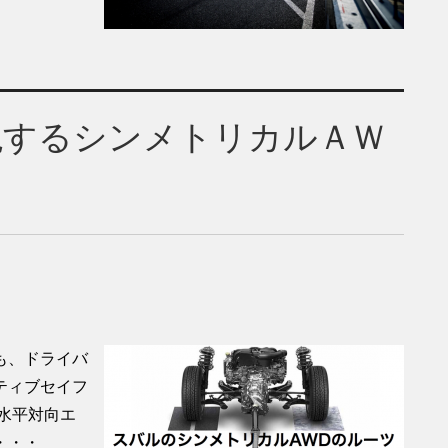
現するシンメトリカルＡＷ
も、ドライバ
ティブセイフ
水平対向エ
・・・