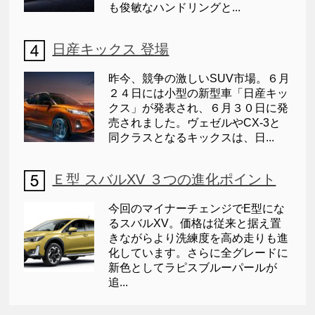
も俊敏なハンドリングと...
日産キックス 登場
昨今、競争の激しいSUV市場。６月
２４日には小型の新型車「日産キッ
クス」が発表され、６月３０日に発
売されました。ヴェゼルやCX-3と
同クラスとなるキックスは、日...
Ｅ型 スバルXV ３つの進化ポイント
今回のマイナーチェンジでE型にな
るスバルXV。価格は従来と据え置
きながらより洗練度を高め走りも進
化しています。さらに全グレードに
新色としてラピスブルーパールが
追...