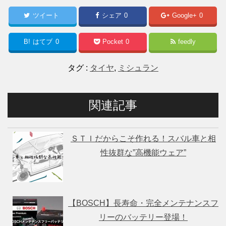
ツイート
シェア
0
Google+
0
B!
はてブ
0
Pocket
0
feedly
タグ :
タイヤ
,
ミシュラン
関連記事
ＳＴＩだからこそ作れる！スバル車と相
性抜群な”高機能ウェア”
【BOSCH】長寿命・完全メンテナンスフ
リーのバッテリー登場！