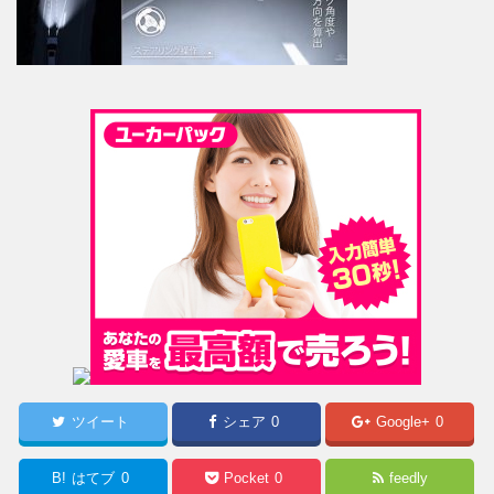
ツイート
シェア
0
Google+
0
B!
はてブ
0
Pocket
0
feedly