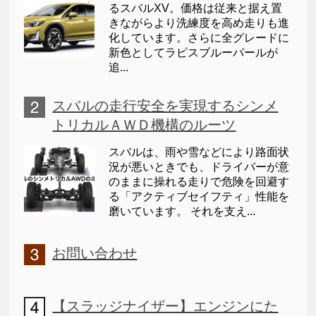
るスバルXV。価格は従来と据え置
きながらより洗練度を高め走りも進
化しています。さらに全グレードに
新色としてラピスブルーパールが
追...
スバルの走行安全を実現するシンメ
トリカルＡＷＤ機構のルーツ
スバルは、雨や雪などにより路面状
況が悪いときでも、ドライバーが意
のままに操れる走りで危険を回避す
る「アクティブセイフティ」性能を
磨いています。 それを支え...
お問い合わせ
【スラッジナイザー】エンジンにた