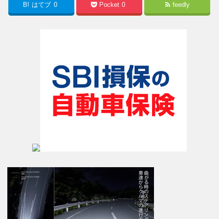
B!
はてブ
0
Pocket
0
feedly