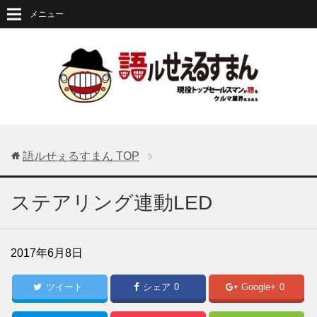
メニュー
語ルせぇるすまん
TOP
ステアリング連動LED
2017年6月8日
ツイート
シェア
0
Google+
0