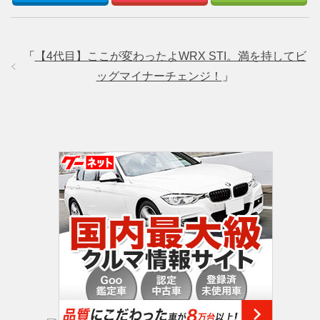
「
【4代目】ここが変わったよWRX STI。満を持してビ
ッグマイナーチェンジ！
」