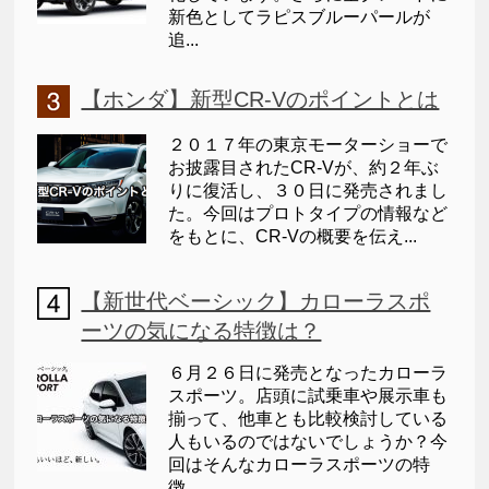
新色としてラピスブルーパールが
追...
【ホンダ】新型CR-Vのポイントとは
２０１７年の東京モーターショーで
お披露目されたCR-Vが、約２年ぶ
りに復活し、３０日に発売されまし
た。今回はプロトタイプの情報など
をもとに、CR-Vの概要を伝え...
【新世代ベーシック】カローラスポ
ーツの気になる特徴は？
６月２６日に発売となったカローラ
スポーツ。店頭に試乗車や展示車も
揃って、他車とも比較検討している
人もいるのではないでしょうか？今
回はそんなカローラスポーツの特
徴...