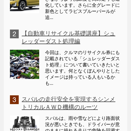
化しています。さらに全グレードに
新色としてラピスブルーパールが
追...
【自動車リサイクル基礎講座】シュ
レッダーダスト処理編
今回は、クルマのリサイクル券にも
記載されている「シュレッダーダス
ト処理」について書いていきたいと
思います。何となくぼんやりとした
イメージは持っている人もいるか
も...
スバルの走行安全を実現するシンメ
トリカルＡＷＤ機構のルーツ
スバルは、雨や雪などにより路面状
況が悪いときでも、ドライバーが意
のままに操れる走りで危険を回避す