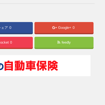
シェア
0
Google+
0
ocket
0
feedly