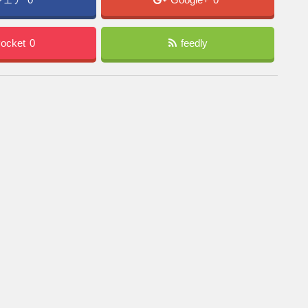
ocket
0
feedly
」