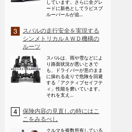
しています。さらに全グレ
ードに新色としてラピスブ
ルーパールが追...
スバルの走行安全を実現する
シンメトリカルＡＷＤ機構の
ルーツ
スバルは、雨や雪などによ
り路面状況が悪いときで
も、ドライバーが意のまま
に操れる走りで危険を回避
する「アクティブセイフテ
ィ」性能を磨いています。
それを支え...
保険内容の見直しの時にはこ
こをみるべし
クルマを複数所有している