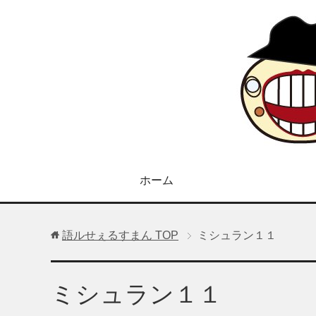
ホーム
語ルせぇるすまん
TOP
ミシュラン１１
ミシュラン１１