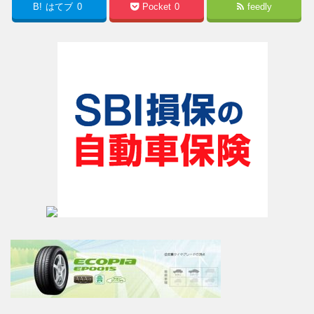
B!
はてブ
0
Pocket
0
feedly