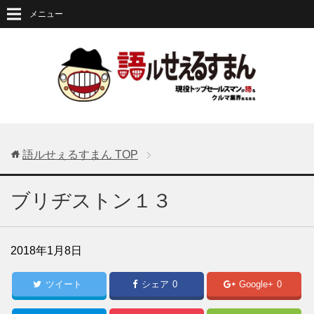
メニュー
語ルせぇるすまん
TOP
ブリヂストン１３
2018年1月8日
ツイート
シェア
0
Google+
0