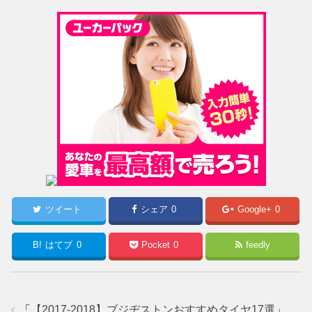
ツイート
シェア
0
Google+
0
B!
はてブ
0
Pocket
0
feedly
「
【2017-2018】ブジヂストンおすすめタイヤ17選
」