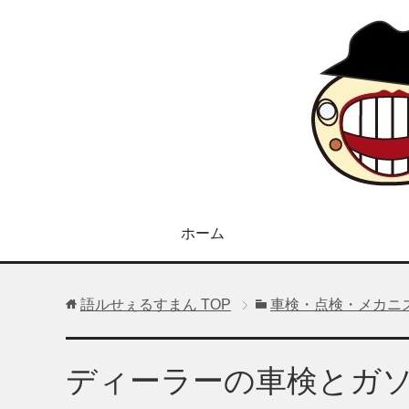
ホーム
語ルせぇるすまん
TOP
車検・点検・メカニ
ディーラーの車検とガ