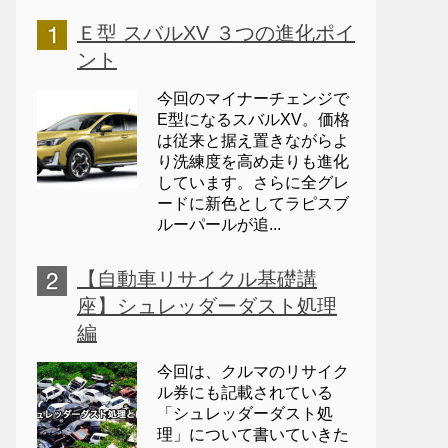
Ｅ型 スバルXV ３つの進化ポイ
ント
今回のマイナーチェンジで
E型になるスバルXV。価格
は従来と据え置きながらよ
り洗練度を高め走りも進化
しています。さらに全グレ
ードに新色としてラピスブ
ルーパールが追...
【自動車リサイクル基礎講
座】シュレッダーダスト処理
編
今回は、クルマのリサイク
ル券にも記載されている
「シュレッダーダスト処
理」について書いていきた