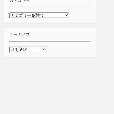
カテゴリー
カ
テ
ゴ
リ
アーカイブ
ー
ア
ー
カ
イ
ブ