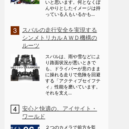
いと思います。何となくぼ
んやりとしたイメージは持
っている人もいるかも...
スバルの走行安全を実現する
シンメトリカルＡＷＤ機構の
ルーツ
スバルは、雨や雪などによ
り路面状況が悪いときで
も、ドライバーが意のまま
に操れる走りで危険を回避
する「アクティブセイフテ
ィ」性能を磨いています。
それを支え...
安心と快適の、アイサイト・
ワールド
２つのカメラで前方を監