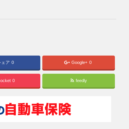
シェア
0
Google+
0
ocket
0
feedly