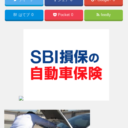
B!
はてブ
0
Pocket
0
feedly