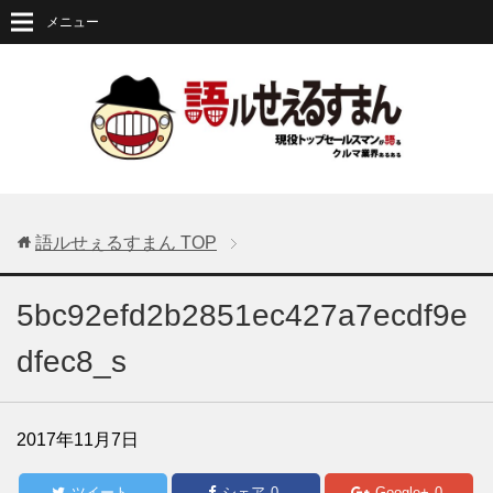
メニュー
語ルせぇるすまん
TOP
5bc92efd2b2851ec427a7ecdf9e
dfec8_s
2017年11月7日
ツイート
シェア
0
Google+
0