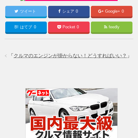
ツイート
シェア
0
Google+
0
B!
はてブ
0
Pocket
0
feedly
「
クルマのエンジンが掛からない！どうすればいい？
」