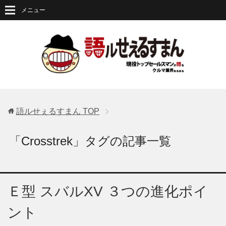
メニュー
語ルせぇるすまん
TOP
「Crosstrek」タグの記事一覧
Ｅ型 スバルXV ３つの進化ポイ
ント