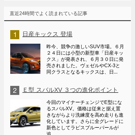
直近24時間でよく読まれている記事
日産キックス 登場
昨今、競争の激しいSUV市場。６月
２４日には小型の新型車「日産キッ
クス」が発表され、６月３０日に発
売されました。ヴェゼルやCX-3と
同クラスとなるキックスは、日...
Ｅ型 スバルXV ３つの進化ポイント
今回のマイナーチェンジでE型にな
るスバルXV。価格は従来と据え置
きながらより洗練度を高め走りも進
化しています。さらに全グレードに
新色としてラピスブルーパールが
追...