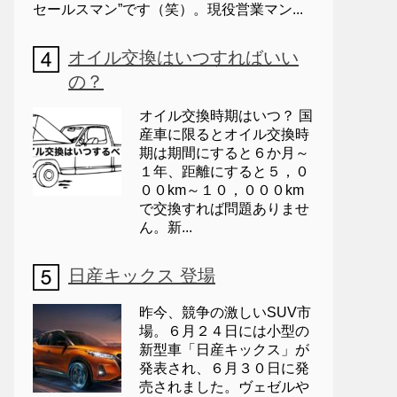
セールスマン”です（笑）。現役営業マン...
オイル交換はいつすればいい
の？
オイル交換時期はいつ？ 国
産車に限るとオイル交換時
期は期間にすると６か月～
１年、距離にすると５，０
００km～１０，０００km
で交換すれば問題ありませ
ん。新...
日産キックス 登場
昨今、競争の激しいSUV市
場。６月２４日には小型の
新型車「日産キックス」が
発表され、６月３０日に発
売されました。ヴェゼルや