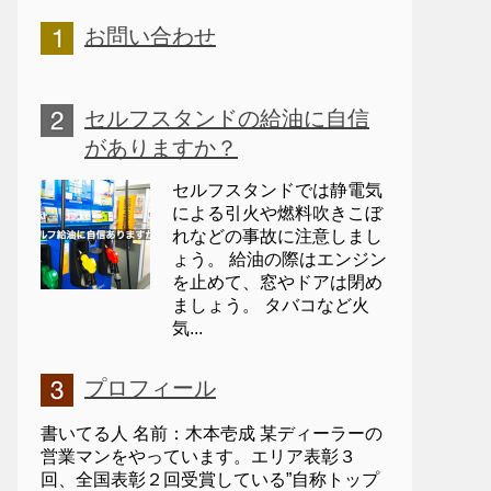
お問い合わせ
セルフスタンドの給油に自信
がありますか？
セルフスタンドでは静電気
による引火や燃料吹きこぼ
れなどの事故に注意しまし
ょう。 給油の際はエンジン
を止めて、窓やドアは閉め
ましょう。 タバコなど火
気...
プロフィール
書いてる人 名前：木本壱成 某ディーラーの
営業マンをやっています。エリア表彰３
回、全国表彰２回受賞している”自称トップ