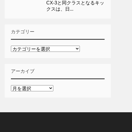
CX-3と同クラスとなるキッ
クスは、日...
カテゴリー
カ
テ
ゴ
リ
アーカイブ
ー
ア
ー
カ
イ
ブ