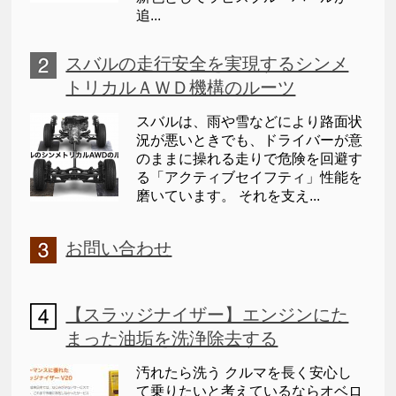
追...
スバルの走行安全を実現するシンメ
トリカルＡＷＤ機構のルーツ
スバルは、雨や雪などにより路面状
況が悪いときでも、ドライバーが意
のままに操れる走りで危険を回避す
る「アクティブセイフティ」性能を
磨いています。 それを支え...
お問い合わせ
【スラッジナイザー】エンジンにた
まった油垢を洗浄除去する
汚れたら洗う クルマを長く安心し
て乗りたいと考えているならオベロ