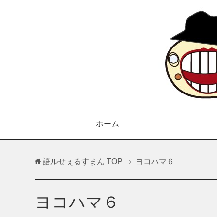
ホーム
語ルせぇるすまん
TOP
ヨコハマ６
ヨコハマ６