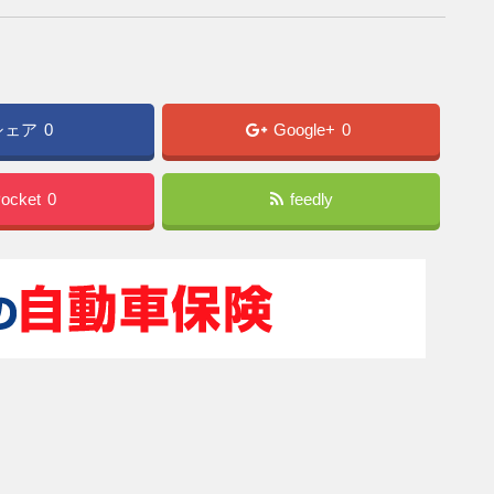
シェア
0
Google+
0
ocket
0
feedly