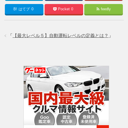
B!
はてブ
0
Pocket
0
feedly
「
【最大レベル５】自動運転レベルの定義とは？
」