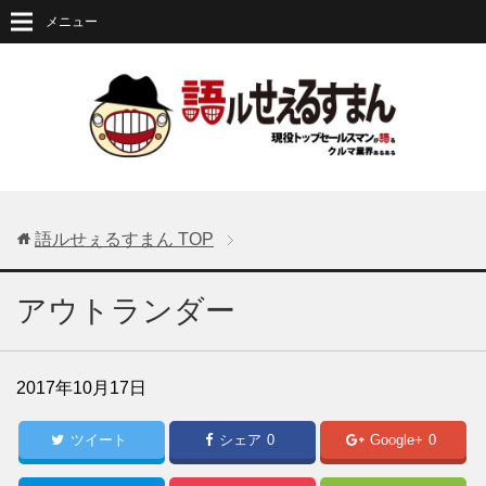
メニュー
語ルせぇるすまん
TOP
アウトランダー
2017年10月17日
ツイート
シェア
0
Google+
0