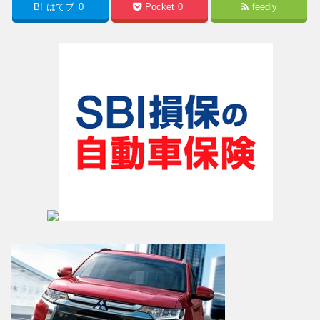
B!
はてブ
0
Pocket
0
feedly