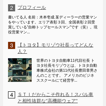
プロフィール
書いてる人 名前：木本壱成 某ディーラーの営業マン
をやっています。エリア表彰３回、全国表彰２回受
賞している”自称トップセールスマン”です（笑）。現
役営業マン...
【トヨタ】モリゾウ社長ってどんな
人？
世界のトヨタ自動車11代目社長 ト
ヨタ社長モリゾウとは、トヨタ自動
車株式会社の第11代社長豊田章男さ
んのことです。 アメリカのビジネ
ススクールにて経営学...
ＳＴＩだからこそ作れる！スバル車
と相性抜群な”高機能ウェア”