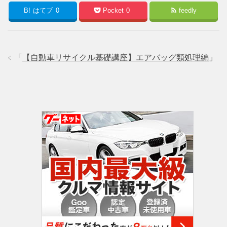
B!
はてブ
0
Pocket
0
feedly
「
【自動車リサイクル基礎講座】エアバッグ類処理編
」