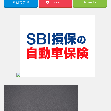
B!
はてブ
0
Pocket
0
feedly