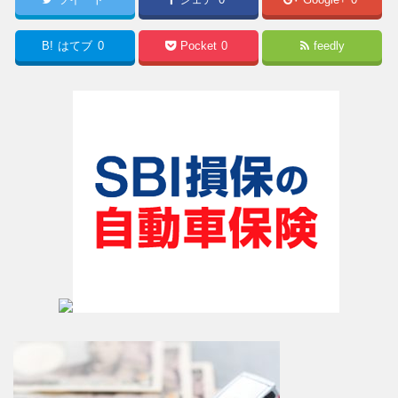
B!
はてブ
0
Pocket
0
feedly