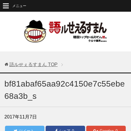
メニュー
語ルせぇるすまん
TOP
bf81abaf65aa92c4150e7c55ebe
68a3b_s
2017年11月7日
ツイート
シェア
0
Google+
0