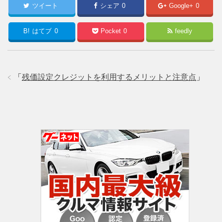
ツイート
シェア
0
Google+
0
B!
はてブ
0
Pocket
0
feedly
「
残価設定クレジットを利用するメリットと注意点
」