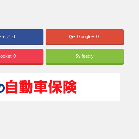
シェア
0
Google+
0
ocket
0
feedly