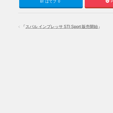
B!
はてブ
0
P
「
スバル インプレッサ STI Sport 販売開始
」