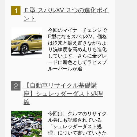
Ｅ型 スバルXV ３つの進化ポイ
ント
今回のマイナーチェンジで
E型になるスバルXV。価格
は従来と据え置きながらよ
り洗練度を高め走りも進化
しています。さらに全グレ
ードに新色としてラピスブ
ルーパールが追...
【自動車リサイクル基礎講
座】シュレッダーダスト処理
編
今回は、クルマのリサイク
ル券にも記載されている
「シュレッダーダスト処
理」について書いていきた