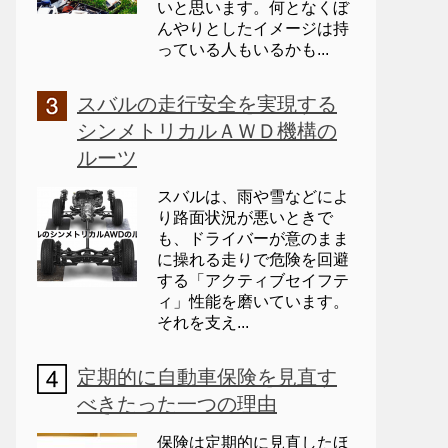
いと思います。何となくぼ
んやりとしたイメージは持
っている人もいるかも...
スバルの走行安全を実現する
シンメトリカルＡＷＤ機構の
ルーツ
スバルは、雨や雪などによ
り路面状況が悪いときで
も、ドライバーが意のまま
に操れる走りで危険を回避
する「アクティブセイフテ
ィ」性能を磨いています。
それを支え...
定期的に自動車保険を見直す
べきたった一つの理由
保険は定期的に見直したほ