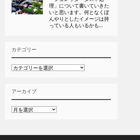
理」について書いていきた
いと思います。何となくぼ
んやりとしたイメージは持
っている人もいるかも...
カテゴリー
カ
テ
ゴ
リ
アーカイブ
ー
ア
ー
カ
イ
ブ