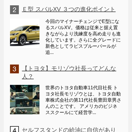
Ｅ型 スバルXV ３つの進化ポイント
今回のマイナーチェンジでE型にな
るスバルXV。価格は従来と据え置
きながらより洗練度を高め走りも進
化しています。さらに全グレードに
新色としてラピスブルーパールが
追...
【トヨタ】モリゾウ社長ってどんな
人？
世界のトヨタ自動車11代目社長 ト
ヨタ社長モリゾウとは、トヨタ自動
車株式会社の第11代社長豊田章男さ
んのことです。 アメリカのビジネ
ススクールにて経営学...
セルフスタンドの給油に自信があり