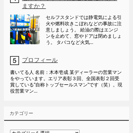
ますか？
セルフスタンドでは静電気による引
火や燃料吹きこぼれなどの事故に注
意しましょう。 給油の際はエンジ
ンを止めて、窓やドアは閉めましょ
う。 タバコなど火気...
プロフィール
書いてる人 名前：木本壱成 某ディーラーの営業マン
をやっています。エリア表彰３回、全国表彰２回受
賞している”自称トップセールスマン”です（笑）。現
役営業マン...
カテゴリー
カ