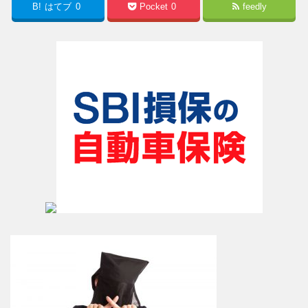
B!
はてブ
0
Pocket
0
feedly