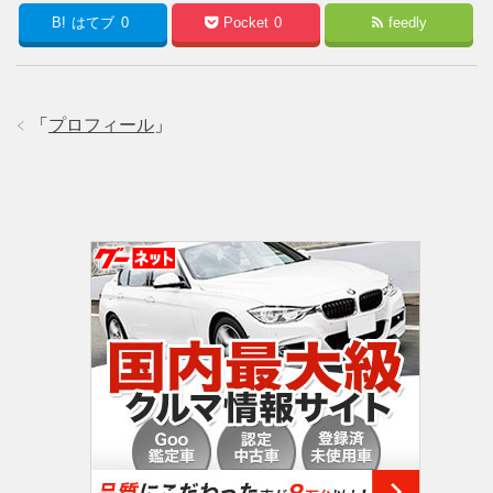
B!
はてブ
0
Pocket
0
feedly
「
プロフィール
」