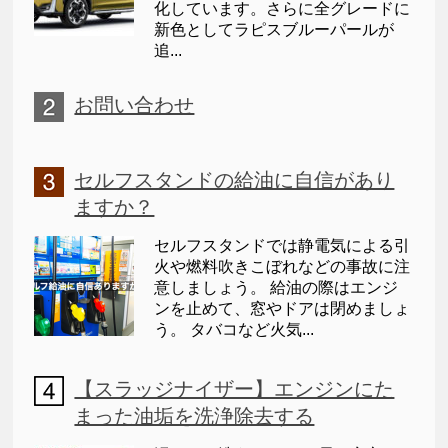
化しています。さらに全グレードに
新色としてラピスブルーパールが
追...
お問い合わせ
セルフスタンドの給油に自信があり
ますか？
セルフスタンドでは静電気による引
火や燃料吹きこぼれなどの事故に注
意しましょう。 給油の際はエンジ
ンを止めて、窓やドアは閉めましょ
う。 タバコなど火気...
【スラッジナイザー】エンジンにた
まった油垢を洗浄除去する