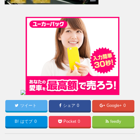
ツイート
シェア
0
Google+
0
B!
はてブ
0
Pocket
0
feedly