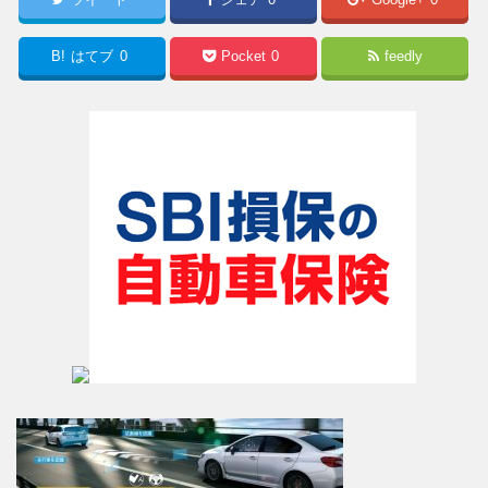
B!
はてブ
0
Pocket
0
feedly