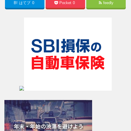
B!
はてブ
0
Pocket
0
feedly