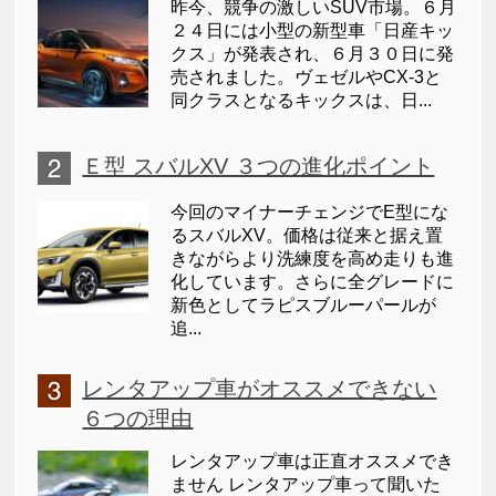
昨今、競争の激しいSUV市場。６月
２４日には小型の新型車「日産キッ
クス」が発表され、６月３０日に発
売されました。ヴェゼルやCX-3と
同クラスとなるキックスは、日...
Ｅ型 スバルXV ３つの進化ポイント
今回のマイナーチェンジでE型にな
るスバルXV。価格は従来と据え置
きながらより洗練度を高め走りも進
化しています。さらに全グレードに
新色としてラピスブルーパールが
追...
レンタアップ車がオススメできない
６つの理由
レンタアップ車は正直オススメでき
ません レンタアップ車って聞いた