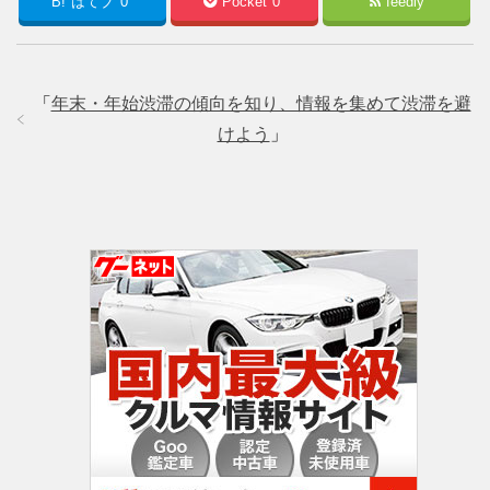
B!
はてブ
0
Pocket
0
feedly
「
年末・年始渋滞の傾向を知り、情報を集めて渋滞を避
けよう
」